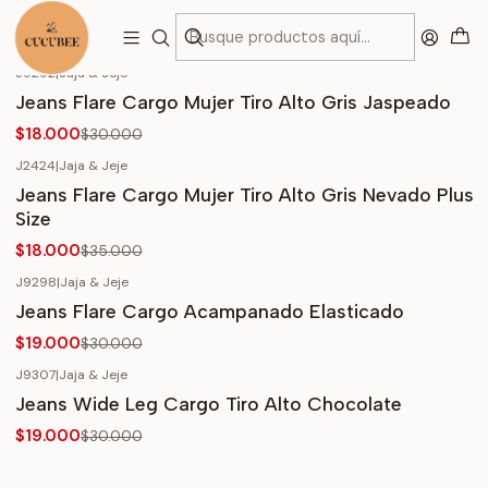
Inicio
Venta Por Detalle
CARGO
J9292
|
Jaja & Jeje
-40%
OFF
Jeans Flare Cargo Mujer Tiro Alto Gris Jaspeado
$18.000
$30.000
J2424
|
Jaja & Jeje
-49%
OFF
Jeans Flare Cargo Mujer Tiro Alto Gris Nevado Plus
Size
$18.000
$35.000
J9298
|
Jaja & Jeje
-37%
OFF
Jeans Flare Cargo Acampanado Elasticado
$19.000
$30.000
J9307
|
Jaja & Jeje
-37%
OFF
Jeans Wide Leg Cargo Tiro Alto Chocolate
$19.000
$30.000